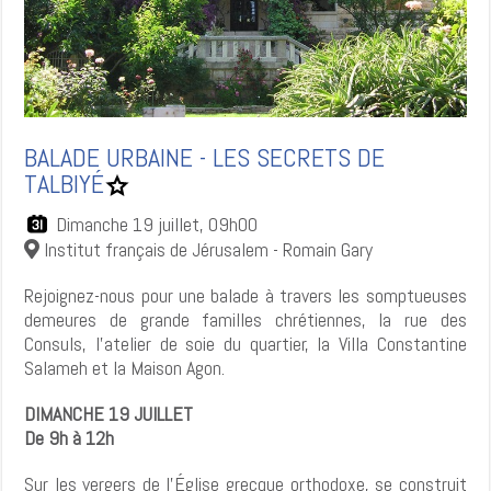
BALADE URBAINE - LES SECRETS DE
TALBIYÉ
Ajouter
BALADE
URBAINE
Dimanche 19 juillet, 09h00
-
LES
Institut français de Jérusalem - Romain Gary
SECRETS
DE
TALBIYÉ
Rejoignez-nous pour une balade à travers les somptueuses
aux
favoris.
demeures de grande familles chrétiennes, la rue des
Consuls, l'atelier de soie du quartier, la Villa Constantine
Salameh et la Maison Agon.
DIMANCHE 19 JUILLET
De 9h à 12h
Sur les vergers de l'Église grecque orthodoxe, se construit