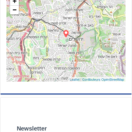
+
−
Leaflet
|
Contibuteurs OpenStreetMap