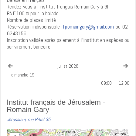
Rendez-vous à l’institut français Romain Gary à 9h
P.A.F. 100 ₪ pour la balade
Nombre de places limité
Réservation indispensable
ifjromaingary@gmail.com
ou 02-
6243156
Inscription validée après paiement à l’institut en espèces ou
par virement bancaire
Voir le mois précédent
Voir
juillet 2026
dimanche 19
09:00
-
12:00
Institut français de Jérusalem -
Romain Gary
Jérusalem, rue Hillel 35