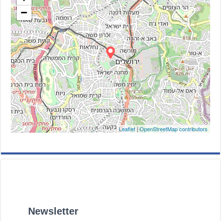
−
Leaflet
|
OpenStreetMap contributors