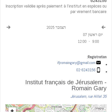
6243156
Inscription validée après paiement à l’institut en espèces ou
par virement bancaire
onth
View previous month
דצמבר 2025
יום ראשון 07
12:00
-
9:00
Registration:
ifjromaingary@gmail.com
02-6243156
Institut français de Jérusalem -
Romain Gary
Jérusalem, rue Hillel 35
+