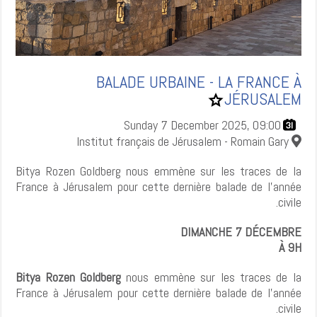
BALADE URBAINE - LA FRANCE À
JÉRUSALEM
Add
BALADE
URBAINE
Sunday 7 December 2025, 09:00
-
LA
Institut français de Jérusalem - Romain Gary
FRANCE
À
JÉRUSALEM
Bitya Rozen Goldberg nous emmène sur les traces de la
to
favorites.
France à Jérusalem pour cette dernière balade de l’année
civile.
DIMANCHE 7 DÉCEMBRE
À 9H
Bitya Rozen Goldberg
nous emmène sur les traces de la
France à Jérusalem pour cette dernière balade de l’année
civile.