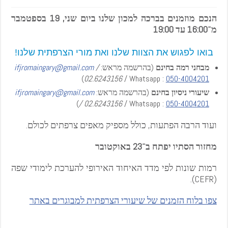
הנכם מוזמנים בברכה למכון שלנו ביום שני, 19 בספטמבר
מ־16:00 עד 19:00
בואו לפגוש את הצוות שלנו ואת מורי הצרפתית שלנו!
מבחני רמה בחינם
(בהרשמה מראש:
/
ifjromaingary@gmail.com
)
02.6243156
/ Whatsapp :
0
5
0
-4
0
0
4
2
0
1
שיעורי ניסיון בחינם
(בהרשמה מראש:
ifjromaingary@gmail.com
)
/ 02.6243156
/ Whatsapp :
0
5
0
-4
0
0
4
2
0
1
ועוד הרבה הפתעות, כולל מספיק מאפים צרפתים לכולם.
מחזור הסתיו יפתח ב־23 באוקטובר
רמות שונות לפי מדד האיחוד האירופי להערכת לימודי שפה
(CEFR).
צפו בלוח הזמנים של שיעורי הצרפתית למבוגרים באתר