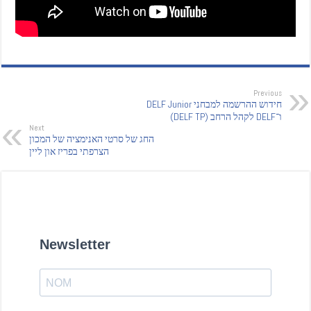
Previous
חידוש ההרשמה למבחני DELF Junior
ו־DELF לקהל הרחב (DELF TP)
Next
החג של סרטי האנימציה של המכון
הצרפתי בפריז און ליין