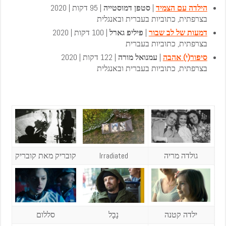
הילדה עם הצמיד
|
סטפן דמוסטייה
| 95 דקות | 2020
בצרפתית, כתוביות בעברית ובאנגלית
דמעות של לב שבור
|
פיליפ גארל
| 100 דקות | 2020
בצרפתית, כתוביות בעברית
סיפור(י) אהבה
|
עמנואל מורה
| 122 דקות | 2020
בצרפתית, כתוביות בעברית ובאנגלית
גולדה מריה
Irradiated
קובריק מאת קובריק
ילדה קטנה
נָבָל
סללום