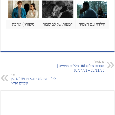
הילדה עם הצמיד
דמעות של לב שבור
סיפור(י) אהבה
Previous
תחרות צילום 9# | חללים פנימיים |
20/11/20 – 03/04/21
Next
ליל הרעיונות ׳רומא וירושלים, בין
שמיים וארץ׳