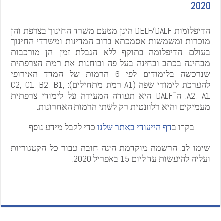
2020
הדיפלומות DELF/DALF הינן מטעם משרד החינוך בצרפת והן
מוכרות ומשמשות אסמכתא ברוב המדינות ומשרדי החינוך
בעולם. הדיפלומה בתוקף ללא הגבלת זמן. הן מורכבות
מבחינה בכתב ובחינה בעל פה ובוחנות את רמת הצרפתית
שנרכשה בלימודים לפי 6 הרמות של המדד האירופי
להערכת לימודי שפה (A1 רמת מתחילים): C2, C1, B2, B1,
A2, A1. ה־DALF היא תעודה המעידה על לימודי צרפתית
מעמיקים והיא רלוונטית רק לשתי הרמות האחרונות.
בקרו ב
דף הייעודי באתר שלנו
כדי לקבל מידע נוסף.
שימו לב: הרשמה מוקדמת הינה חובה עבור כל הקטגוריות
ועליה להיעשות עד ליום 15 באפריל 2020.