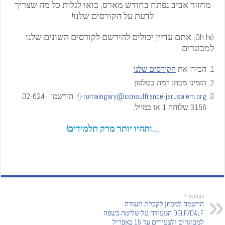
מחזור אביב נפתח בחודש מארס, בואו לגלות כל מה שצריך
לדעת על הקורסים שלנו!
Oh hé, אתם עדיין יכולים להירשם לקורסים השונים שלנו
למבוגרים.
הכירו את
הקורסים שלנו
הזמינו מבחן רמה בטלפון
ifj-romaingary@consulfrance-jerusalem.org
הירשמו: 02-624-
3156 שלוחה 1 או במייל:
…ותהיו יותר מרק תלמידים!
Previous
הרשמה למבחן לקבלת תעודה
DELF/DALF המעידה על שליטה בשפה
למבוגרים ולצעירים עד 15 באפריל