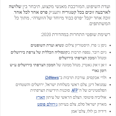
ועדת השיפוט, המורכבת מאנשי מקצוע, תיבחר בין
שלושה
לארבעה זוכים בכל קטגוריה
ותעניק
פרס אחד לכל אחד
.
זוכה אחד יקבל ״פרס כבוד מיוחד של הוועדה״, מתוך כל
המשתתפים.
רשימת שופטי התחרות במהדורת 2020
:
ניסן נ׳ פרז, היסטוריון צילום ו
נשיא ועדת השופטים
גיום רובר, נספח תרבות ב
קונסוליה הכללית של צרפת בירושלים
ומנהל ה
מכון הצרפתי בירושלים
ז׳אן ז׳אק גאטיין, מנהל ממונה של
המכון הצרפתי בירושלים ע״ש
רומן גארי
ולרי אבקסיס, עורכת תרבות ב־
i24News
עמנואל דינן, צלם ראשי בשלוחת ישראל, ירושלים והשטחים
הפלסטיניים של ה־
AFP
, סוכנות הידיעות הצרפתית
אוליביה פיטוסי, הצלם הראשי של עיתון
הארץ
מארק ישראל סלם, צלם בעיתון
ג׳רוזלם פוסט
דידיה בן לולו, צלם־אמן