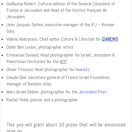
Guillaume Robert, Cultural advisor of the General Consulate of
France in Jerusalem and Head of the Institut français de
Jérusalem;
Jean Jacques Gatein, executive manager of the IFJ – Romain
Gary;
Valérie Abécassis, Chief editor Culture & Lifestyle for
i24NEWS
Didier Ben Loulou, photographer artist
Emmanuel Dunand, Head photographer for Israël, Jerusalem &
Palestinian territories for the
AFP
;
Olivier Fitoussi, Head photographer for
Haaretz
;
Claude Oliel, secretary-general of France-Israel Foundation,
manager of Bamboo shop
Marc Israel Sellem, photographer for the
Jerusalem Post
;
Rachel Yedid, painter and a photographer
This jury will grant about 10 prizes that will be announced
later on.