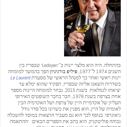
בהתחלה, היה הוא מלצר יינות ב־׳Ledoyen׳ שבפריז בין
השנים 1974 ל־1977,
פיליפ בורגיניון
הפך בהמשך למומחה
יינות ראשי ואחר כך למנהל הראשי של מסעדת
Le Laurent
בשדרות השאנז אליזה שבפריז, תפקיד שהוא ימלא עד
יציאתו לגמלאות בשנת 2015. נבחר למומחה היינות מספר
אחת בצרפת בשנת 1978, חבר בחבר השופטים האירופי
העליון של אקדמיית היין של צרפת ושל האקדמיה הבין
לאומית של היין, הוא מפגין את כשרונו בכל סדר גודל
גיאוגרפי. בנוסף לכך הוא גם מעביר הרצאות במוסד להשכלה
גבוהה פוליטקניק. הוא כתב את הספרים הבאים: ׳ההתאמה