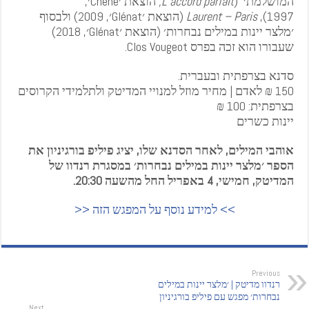
המושלמת׳
(
L’accord parfait,
הוצאת ׳Chêne׳,
1997),
Laurent – Paris
(הוצאת ׳Glénat׳, 2009) ולבסוף
׳מלצר יינות במילים נבחרות׳ (הוצאת ׳Glénat׳, 2018)
שעבורו הוא זכה בפרס Clos Vougeot.
סדנא בצרפתית ובעברית.
150 ₪ לאדם | מחיר מוזל למנויי המדיטק ולתלמידי הקרוסים
בצרפתית: 100 ₪
יינות כשרים
אוהבי המילים, לאחר הסדנא שלו, יציג פיליפ בורגיניון את
הספר ׳מלצר יינות במילים נבחרות׳ במסגרת רנדוו של
המדיטק, חמישי, 4 באפריל החל מהשעה 20:30.
>> למידע נוסף על המפגש הזה <<
Previous
רנדוו מדיטק | ׳מלצר יינות במילים
נבחרות׳ מפגש עם פיליפ בורגיניון
Next