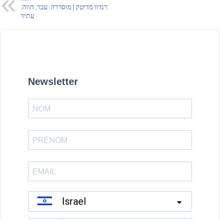
רנדוו מדיטק | מוסררה: עבר, הווה,
עתיד