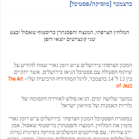
בדצמבר [מוסיקה/פסטיבל]
המלחין הצרפתי, המנצח והפסנתרן כריסטוף שאסול יבצע
שני קונצרטים יוצאי דופן
המכון הצרפתי בירושלים ע״ש רומן גארי שמח להודיע על
שיתוף הפעולה עם פסטיבל הג׳אז בירושלים, אשר יתקיים
בין 12 ל־14 בדצמבר, לרגל המהדורה הרביעית שלו–
The Art
.
of Jazz
במשך שלושה ימים, הג׳אז פולש לאווירה הקסומה של
גלריות האמנות של מוזיאון ישראל.
במסגרת הפסטיבל המכון הצרפתי בירושלים ע"ש רומן גארי
מזמין את המלחין, המנצח והפסנתרן כריסטוף שאסול, אמן
״רב-צורות״, עם פרויקטים המשלבים מוזיקה ניסיונית (מיזוג
של צלילים טבעיים ויצירות מוזיקליות אישיות), ווידאו, שהוא