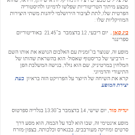
מבצע מיתוך הטריטוריות שפלשו לדמיונו ולהיסטוריה
הפרטית שלו,
ל
תת לציבור הירושלמי ליהנות משתי היצירות
המוזיקליות שלו :
ביג סאן
, יום ריבעי, 12 בדצמבר ב־21:45 באודיטוריום
ספרינגר
מופע זה, שנוצר בו־זמנית עם האלבום הנושא את אותו השם
– הרביעי של כריסטוף שאסול- הוא בהשראת שהותו של
המלחין במרטיניק, שם הוא נולד, בגישה המשלבת הפן
התיעודי והדמיוני.
קרא את השיחה של היוצר על הפרויקט הזה בראיון
בעת
יצירת המופע
.
י
נדיה מור
, יום שישי, 14 בדצמבר ב־13:30 בגלריה ספרטוס
מופע אינטימי זה, שבו הוא לבד על הבמה, הוא מסע דרך
סרטים ומוזיקה מעורבבים, בבנארס וכלכותה, בצפון-מזרח