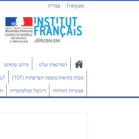
Français
עברית
הסדנאות שלנו
מידע שימושי
מבחן בקיאות בשפה הצרפתית (TCF)
DELF/DALF – 
אמנויות חזותיות
דיגיטל ומולטימדיה
חד