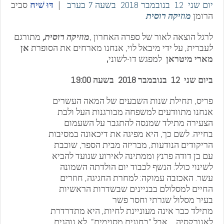
יום שני 12 בנובמבר 2018 בשעה 7 בערב
|
דּוּ שׁיח
סביב
הרומן
מוזיקה רוסית
לרגל הוצאה לאור של ספרה האחרון ,
מוזיקה רוסית,
מתורגם
ל
עברית, על ידי מיבאל לוי, אנחנו מארחים את הסופרת
אן
מארי
מיטראן
למפגש דו-לשוני
,
ביום שני 12 בנובמבר 2018 בשעה 19:00
פריס, תחילת שנות השבעים של המאה העשרים
אנחנו מתוודעים למשפחה מבורגנות העל ולבת
הצעירה מתילד שמנסה להתגבר על השעמום
בחייה. לשם כך, היא מפיגה את דיכאונה במסיבות
הריקודים הנודעות, מבריזה מבית הספר, שוכבת
עם בן דודה פרנץ וממתינה לאירוע שנועד להביא
לשינוי כולל: הנשף לכבוד יום הולדתה השמונה
עשר. האכזבה עמוקה: למחרת החגיגה, חוזרים
החיים למסלולם בבניינים שבשדרות הראשיות
בעיר מסלול שגרתי וחסר פשר
מתילד כבר אינה מעוניינת לחיות, היא מתדרדרת
לאנורקסיה… אבל "בחוגים מסוימים", לא נוהגים