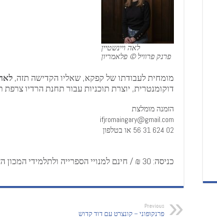
לאה ויינשטיין
פרנק פרוויל © פלאמריון
מומחית לעבודתו של קפקא, שאליו הקדישה תזה,
לאה 
דוקומנטרית, יוצרת תוכניות עבור תחנת הרדיו צרפת ת
הזמנה מומלצת
ifjromaingary@gmail.com
02 624 31 56 או בטלפון
כניסה: 30 ₪ / חינם למנויי הספרייה ולתלמידי המכון הצרפתי רומן גארי
Previous
פרנקופוני – קונצרט עם דוד קדוש