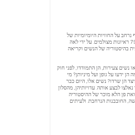
 איסוף נרחב על החוויות היומיומיות של
ההפלה הבלתי חוקית. מתוך כך נאספו מאות עדויות ו-79 ראיונות מצולמים. על ידי לאה
נית בהיסטוריה של הנשים וקריאה
 נשים צעירות, הן התמודדו, לפני חוק
קית. מה הן ידעו על גופן ועל מיניותן? מי
יצד הן שרדו? נשים אלו, היום כבר
נאלצו לבצע אותה. עדויותיהן, מהסלון
ת פן הלא מוכר של ההיסטוריה
שה, החובבנות הנרחבת. ולעיתים