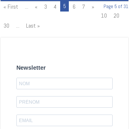
5
« First
...
«
3
4
6
7
»
Page 5 of 31
10
20
30
...
Last »