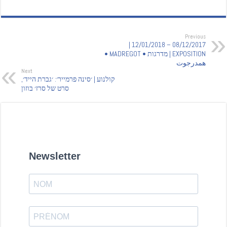
Previous
08/12/2017 – 12/01/2018 |
EXPOSITION | מדרגות • MADREGOT •
همدرجوت
Next
קולנוע | ׳סינה פרמייר׳: ׳גברת הייד׳,
סרט של סרז׳ בוזון