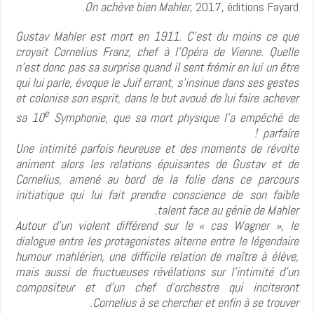
On achève bien Mahler
, 2017, éditions Fayard.
Gustav Mahler est mort en 1911. C’est du moins ce que
croyait Cornelius Franz, chef à l’Opéra de Vienne. Quelle
n’est donc pas sa surprise quand il sent frémir en lui un être
qui lui parle, évoque le Juif errant, s’insinue dans ses gestes
et colonise son esprit, dans le but avoué de lui faire achever
e
sa 10
Symphonie, que sa mort physique l’a empêché de
parfaire !
Une intimité parfois heureuse et des moments de révolte
animent alors les relations épuisantes de Gustav et de
Cornelius, amené au bord de la folie dans ce parcours
initiatique qui lui fait prendre conscience de son faible
talent face au génie de Mahler.
Autour d’un violent différend sur le « cas Wagner », le
dialogue entre les protagonistes alterne entre le légendaire
humour mahlérien, une difficile relation de maître à élève,
mais aussi de fructueuses révélations sur l’intimité d’un
compositeur et d’un chef d’orchestre qui inciteront
Cornelius à se chercher et enfin à se trouver.