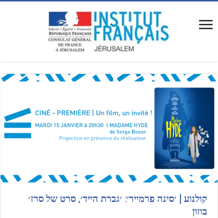
קולנוע | ׳סינה פרמייר׳: ׳גברת הייד׳, סרט של סרז׳
בוזון