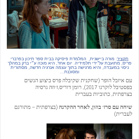
תקציר
: מורה ביישנית, המלמדת פיסיקה בבית ספר תיכון בפרברי
פריס, מתועבת על־ידי תלמידיה. יום אחד, היא מוכה ע״י ברק במהלך
ניסוי במעבדה, והיא מרגישה בתוך עצמה אנרגיה חדשה, מסתורית
ומסוכנת…
עם איזבל הופר (שחקנית שקיבלה פרס ביצוע הנשים
בפסטיבל לוקרנו 2017), רומן דוריס,ז׳וזה גרסיה
בצרפתית, כתוביות בעברית
שיחה עם סרז׳ בוזון, לאחר ההקרנה
(בצרפתית – מתורגם
לעברית)