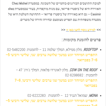
לטובת התושבים הבורגנים-בוהמיים של השכונה. במסעדת Chez Michel
האווירה היא של ביסטרו פריזאי, עם מנות מוקפדות, בעוד שבמסעדת chez
Casimir – גם היא באווירה של ביסטרו פריזאי – התחושה השלטת היא של
מסעדה משפחתית עם תפריט מצומצם ובחירה זהירה של מוצרים.
>>
למידע נוסף לחצו כאן +
<<
פרטים להזמנת מקומות :
ROOFTOP
,
מלון ממילא, המלך שלמה 11 – להזמנות: 02-5482200
התפריט המיוחד יוגש במשך שלושה ערבים: שני, שלישי ורביעי 5–
6–7 בפברואר.
COW ON THE ROOF
, מלון לאונרדו פלאזה, המלך ג'ורג' 47
–
להזמנות : 02-6298682
התפריט המיוחד יוגש במשך שני ערבים: שלישי ורביעי, 6–7
בפברואר
MONA
, שמואל הנגיד 12 – להזמנות : 02-6222283
התפריט המיוחד יוגש במשך שלושה ערבים: שני, שלישי ורביעי 5–
6–7 בפברואר