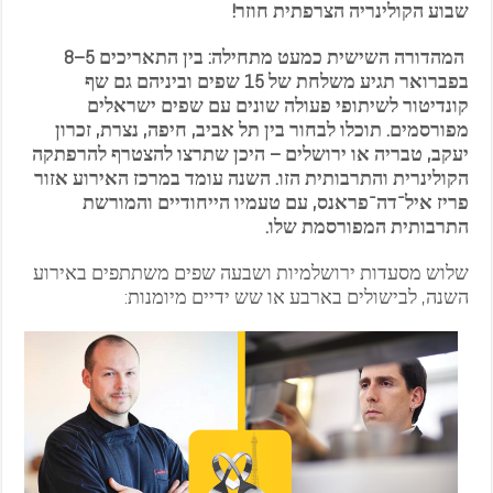
שבוע הקולינריה הצרפתית חוזר!
המהדורה השישית כמעט מתחילה: בין התאריכים 5–8
בפברואר תגיע משלחת של 15 שפים וביניהם גם שף
קונדיטור לשיתופי פעולה שונים עם שפים ישראלים
מפורסמים. תוכלו לבחור בין תל אביב, חיפה, נצרת, זכרון
יעקב, טבריה או ירושלים – היכן שתרצו להצטרף להרפתקה
הקולינרית והתרבותית הזו. השנה עומד במרכז האירוע אזור
פריז איל־דה־פראנס, עם טעמיו הייחודיים והמורשת
התרבותית המפורסמת שלו.
שלוש מסעדות ירושלמיות ושבעה שפים משתתפים באירוע
השנה, לבישולים בארבע או שש ידיים מיומנות: