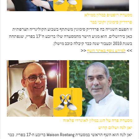
מסעדת רופטופ במלון ממילא
פרדריק סימונין וקובי בכר
זו הפעם השנייה בה פרדריק סימונין משתתף בשבוע הקולינריה הצרפתית
כאן בירושלים. הוא מגיע הישר מהמסעדה שלו ברובע ה־17 בפריז, שנפתחה
בשנת 2010 וכעבור שנה כבר קיבלה כוכב מישלן.
>>
למידע נוסף באתר השף
<<
מסעדת פרה על הגג במלון לאונרדו פלאזה
יאן לנה ושלום קדוש
יאן לנה הוא השף הראשי במסעדת Maison Rostang ברובע ה-17 בפריז. כבר