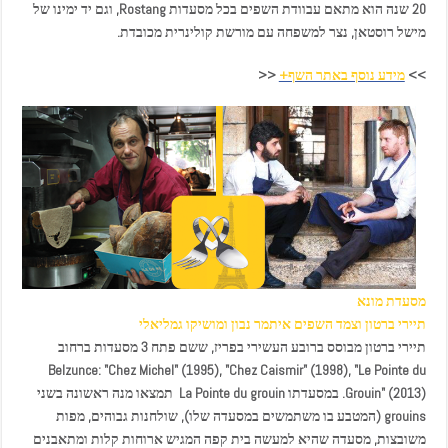
20 שנה הוא מתאם עבוודת השפים בכל מסעדות Rostang, וגם יד ימינו של
מישל רוסטאן, נצר למשפחה עם מורשת קולינרית מכובדת.
>>
מידע נוסף באתר השף+
<<
מסעדת מונא
תיירי ברטון וצמד השפים איתמר נבון ומושיקו גמליאלי
תיירי ברטון מבוסס ברובע העשירי בפריז, ששם פתח 3 מסעדות ברחוב
Belzunce: "Chez Michel" (1995), "Chez Caismir" (1998), "Le Pointe du
Grouin" (2013). במסעדתו La Pointe du grouin תמצאו מנה ראשונה בשני
grouins (המטבע בו משתמשים במסעדה שלו), שולחנות גבוהים, מפות
משובצות, מסעדה שהיא למעשה בית קפה המגיש ארוחות קלות ומתאבנים