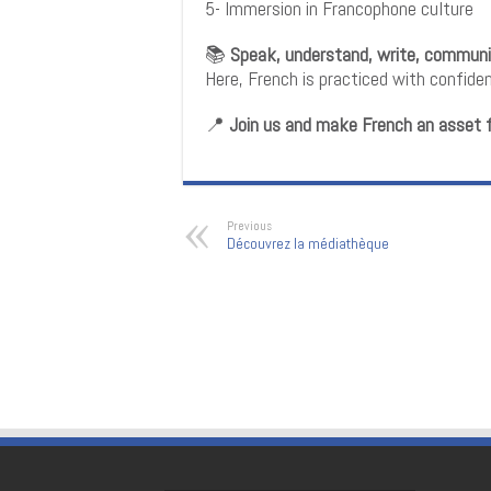
5- Immersion in Francophone culture
📚
Speak, understand, write, commun
Here, French is practiced with confid
📍
Join us and make French an asset f
Previous
Découvrez la médiathèque