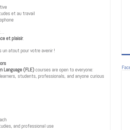
tive
tudes et au travail
cophone
er…
ce et plaisir
.
 un atout pour votre avenir !
ors
Fac
gn Language (FLE)
courses are open to everyone:
learners, students, professionals, and anyone curious
oach
studies, and professional use