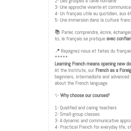
2- Des groupes à taille humaine
3- Une approche vivante et communica
4- Un français utile au quotidien, aux é
5- Une immersion dans la culture fran
📚 Parler, comprendre, écrire, échang
Ici, le français se pratique
avec confian
📍 Rejoignez-nous et faites du français
*****
Learning French means opening new do
At the Institute, our
French as a Forei
beginners, intermediate and advanced 
about the French language.
✨
Why choose our courses?
1- Qualified and caring teachers
2- Small-group classes
3- A dynamic and communicative appr
4- Practical French for everyday life, 