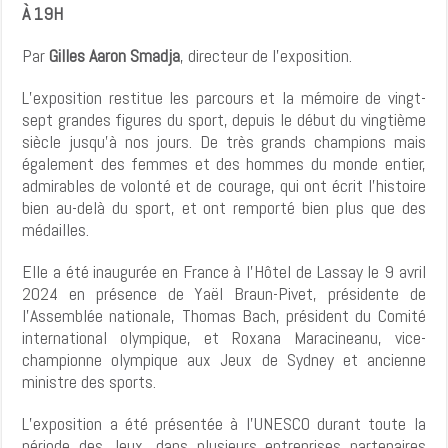
À 19H
Par
Gilles Aaron Smadja
, directeur de l’exposition.
L’exposition restitue les parcours et la mémoire de vingt-
sept grandes figures du sport, depuis le début du vingtième
siècle jusqu’à nos jours. De très grands champions mais
également des femmes et des hommes du monde entier,
admirables de volonté et de courage, qui ont écrit l’histoire
bien au-delà du sport, et ont remporté bien plus que des
médailles.
Elle a été inaugurée en France à l’Hôtel de Lassay le 9 avril
2024 en présence de Yaël Braun-Pivet, présidente de
l’Assemblée nationale, Thomas Bach, président du Comité
international olympique, et Roxana Maracineanu, vice-
championne olympique aux Jeux de Sydney et ancienne
ministre des sports.
L’exposition a été présentée à l’UNESCO durant toute la
période des Jeux, dans plusieurs entreprises partenaires