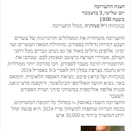
הצגת התערוכה
יום שלישי, 3 בדצמבר
בשעה 19:00
בנוכחות
ז’יל סמדג’ה
, מנהל התערוכה
התערוכה משחזרת את המסלולים והזיכרונות של עשרים
ושבע דמויות גדולות בספורט, מתחילת המאה העשרים ועד
ימינו. אלופים גדולים מאוד אך גם נשים וגברים מכל רחבי
העולם, מעוררי הערצה ברצונם ובאומץ לבם, שכתבו את
ההיסטוריה הרבה מעבר לספורט, וזכו בהרבה יותר ממדליות.
היא נחנכה בצרפת במלון דה לאסיי ב-9 באפריל 2024
בנוכחות יעל בראון-פיבט, נשיאת האספה הלאומית, תומאס
באך, נשיא הוועד האולימפי הבינלאומי, ורוקסנה מרצ’יניאנו,
סגנית אלופה אולימפית במשחקי סידני ושרת הספורט
לשעבר.
התערוכה הוצגה באונסק »ו במהלך כל תקופת המשחקים,
בכמה חברות שותפות למשחקי פריז 2024. היא פגשה קהל
רחב המוערך ביותר מ-30,000 איש.