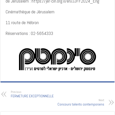
de Jérusalem :
https://jer-cin.org.il/en/JJFF2024_Eng
Cinémathèque de Jérusalem
11 route de Hébron
Réservations : 02-5654333
Previous
FERMETURE EXCEPTIONNELLE
Next
Concours talents contemporains