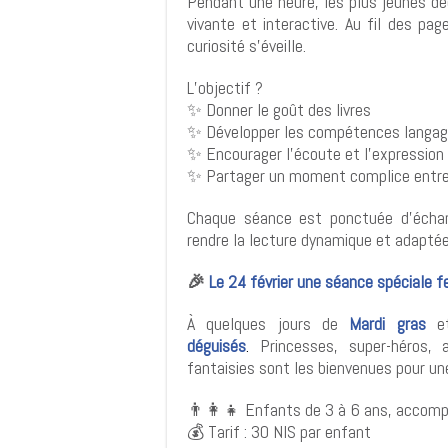
Pendant une heure, les plus jeunes déc
vivante et interactive. Au fil des pag
curiosité s’éveille.
L’objectif ?
✨ Donner le goût des livres
✨ Développer les compétences langag
✨ Encourager l’écoute et l’expression
✨ Partager un moment complice entre
Chaque séance est ponctuée d’échan
rendre la lecture dynamique et adaptée
🎉
Le 24 février une séance spéciale fe
À quelques jours de
Mardi gras
e
déguisés
.
Princesses, super-héros, 
fantaisies sont les bienvenues pour un
👨‍👩‍👧 Enfants de 3 à 6 ans, accom
💰 Tarif : 30 NIS par enfant