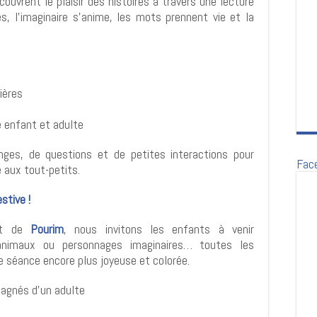
ouvrent le plaisir des histoires à travers une lecture
es, l’imaginaire s’anime, les mots prennent vie et la
ières
 enfant et adulte
ges, de questions et de petites interactions pour
Fac
 aux tout-petits.
stive !
t de
Pourim
, nous invitons les enfants à venir
animaux ou personnages imaginaires… toutes les
e séance encore plus joyeuse et colorée.
pagnés d’un adulte