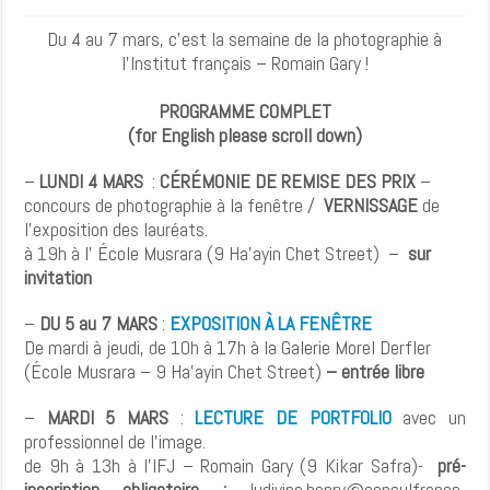
Du 4 au 7 mars, c’est la semaine de la photographie à
l’Institut français – Romain Gary !
PROGRAMME COMPLET
(for English please scroll down)
–
LUNDI 4 MARS
:
CÉRÉMONIE DE REMISE DES PRIX
–
concours de photographie à la fenêtre /
VERNISSAGE
de
l’exposition des lauréats.
à 19h à l’ École Musrara (9 Ha’ayin Chet Street) –
sur
invitation
–
DU 5 au 7 MARS
:
EXPOSITION À LA FENÊTRE
De mardi à jeudi, de 10h à 17h à la Galerie Morel Derfler
(École Musrara – 9 Ha’ayin Chet Street)
– entrée libre
–
MARDI 5 MARS
:
LECTURE DE PORTFOLIO
avec un
professionnel de l’image.
de 9h à 13h à l’IFJ – Romain Gary (9 Kikar Safra)-
pré-
inscription obligatoire :
ludivine.henry@consulfrance-