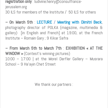
registration only
: ludivine.henry@consulfrance-
jerusalem.org
30 ILS for members of the Institute / 50 ILS for others
– On March 5th
:
LECTURE
/
Meeting with Dimitri Beck
,
photography director of POLKA (magazine, multimedia &
gallery) [in English and French] at 19:00, at the French
Institute – Romain Gary ; 9 Kikar Safra
– From March 5th to March 7th
:
EXHIBITION « AT THE
WINDOW »
(Contest’s winning pictures)
10:00 – 17:00 | at the Morel Derfler Gallery – Musrara
School – 9 Ha’ayin Chet Street
We thank our partners :